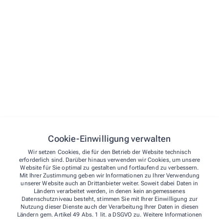
Menü
Startseite
Vorbestellen
Leistungen
Kontakt
Kontakt
Über uns
Cookie-Einwilligung verwalten
Notdienst
Schubert-Apotheke Plankstadt
Wir setzen Cookies, die für den Betrieb der Website technisch
Kontakt
erforderlich sind. Darüber hinaus verwenden wir Cookies, um unsere
Website für Sie optimal zu gestalten und fortlaufend zu verbessern.
Leistungen
Schubertstr. 41
,
68723
Plankstadt
Mit Ihrer Zustimmung geben wir Informationen zu Ihrer Verwendung
06202/92 33 05
unserer Website auch an Drittanbieter weiter. Soweit dabei Daten in
Ländern verarbeitet werden, in denen kein angemessenes
06202/92 33 06
Datenschutzniveau besteht, stimmen Sie mit Ihrer Einwilligung zur
schubertapo@t-online.de
Nutzung dieser Dienste auch der Verarbeitung Ihrer Daten in diesen
Ländern gem. Artikel 49 Abs. 1 lit. a DSGVO zu. Weitere Informationen