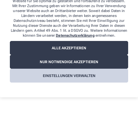
Website für Sie optimal zu gestalten und fortlaufend zu verbessern.
Mit Ihrer Zustimmung geben wir Informationen zu Ihrer Verwendung
unserer Website auch an Drittanbieter weiter. Soweit dabei Daten in
Ländern verarbeitet werden, in denen kein angemessenes
Datenschutzniveau besteht, stimmen Sie mit Ihrer Einwilligung zur
Nutzung dieser Dienste auch der Verarbeitung Ihrer Daten in diesen
Ländern gem. Artikel 49 Abs. 1 lit. a DSGVO zu. Weitere Informationen
können Sie unserer
Datenschutzerklärung
entnehmen.
ALLE AKZEPTIEREN
Wir sind für Sie da - vor Ort und digital
NUR NOTWENDIGE AKZEPTIEREN
Unsere Apotheke steht nicht nur als vertrauenswürdiger
EINSTELLUNGEN VERWALTEN
Ort in Ihrer Nachbarschaft, sondern auch als digitaler
Begleiter zur Verfügung. Vor Ort bieten wir Ihnen eine
persönliche Beratung und Betreuung an. Online stehen
wir Ihnen mit derselben Expertise und Fürsorge zur
Verfügung. In beiden Dimensionen, physisch und
digital, bleiben wir Ihrem verlässlichen Partner in allen
Gesundheitsfragen.